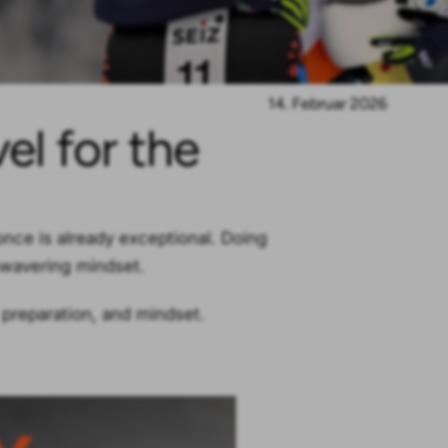
14. Februar 2026
el for the
 once is already exceptional. Doing
unwavering mindset.
preparation, and mindset.