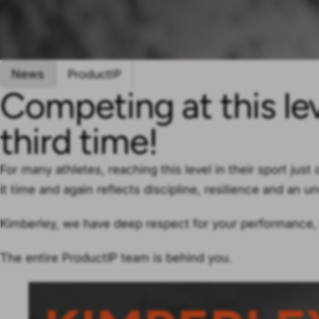
News
ProductIP
Competing at this lev
third time!
For many athletes, reaching this level in their sport just
it time and again reflects discipline, resilience and an 
Kimberley, we have deep respect for your performance, 
The entire ProductIP team is behind you.