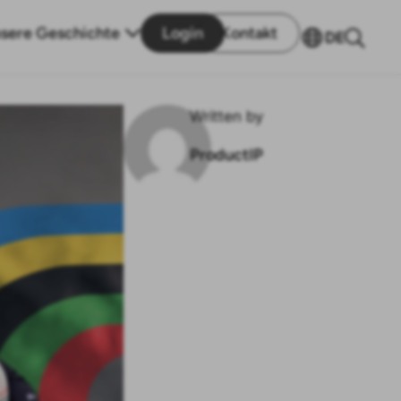
sere Geschichte
Login
Kontakt
DE
Written by
ProductIP