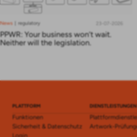
News
regulatory
|
23-07-2026
PPWR: Your business won’t wait.
Neither will the legislation.
PLATTFORM
DIENSTLEISTUNGEN
Funktionen
Plattformdienstl
Sicherheit & Datenschutz
Artwork-Prüfung
Login