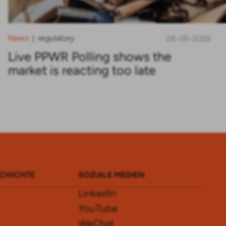
News
regulatory
|
28-05-2026
Live PPWR Polling shows the
market is reacting too late
SCHICHTE
SOZIALE MEDIEN
LinkedIn
YouTube
WeChat