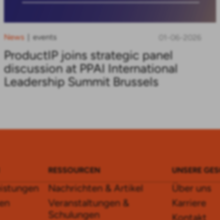
News
events
|
01-06-2026
ProductIP joins strategic panel
discussion at PPAI International
Leadership Summit Brussels
RESSOURCEN
UNSERE GE
eistungen
Nachrichten & Artikel
Über uns
en
Veranstaltungen &
Karriere
Schulungen
Kontakt