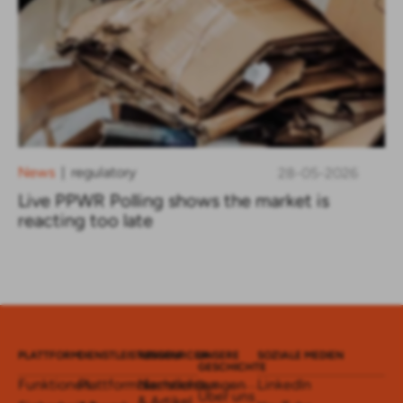
News
regulatory
28-05-2026
|
Live PPWR Polling shows the market is
reacting too late
PLATTFORM
DIENSTLEISTUNGEN
RESSOURCEN
UNSERE
SOZIALE MEDIEN
GESCHICHTE
Funktionen
Plattformdienstleistungen
Nachrichten
LinkedIn
Über uns
& Artikel