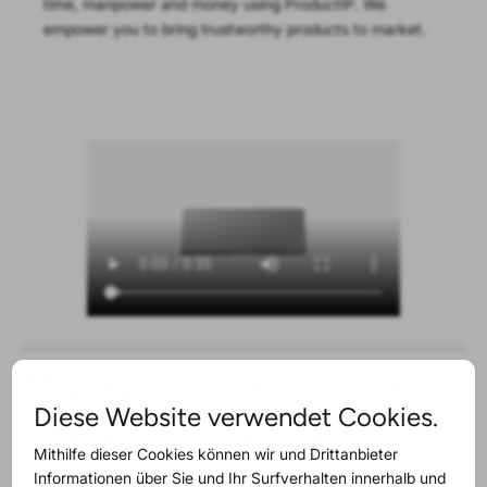
time, manpower and money using ProductIP. We
empower you to bring trustworthy products to market.
Maybe you will find this
Diese Website verwendet Cookies.
interesting as well
Mithilfe dieser Cookies können wir und Drittanbieter
Informationen über Sie und Ihr Surfverhalten innerhalb und