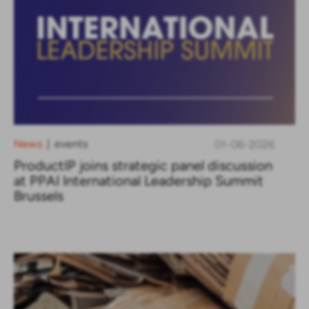
News
events
01-06-2026
|
ProductIP joins strategic panel discussion
at PPAI International Leadership Summit
Brussels