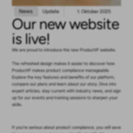
News
Update
1. Oktober 2025
Our new website
is live!
We are proud to introduce the new ProductIP website.
The refreshed design makes it easier to discover how
ProductIP makes product compliance manageable.
Explore the key features and benefits of our platform,
compare our plans and learn about our story. Dive into
expert articles, stay current with industry news, and sign
up for our events and training sessions to sharpen your
skills.
If you’re serious about product compliance, you will save