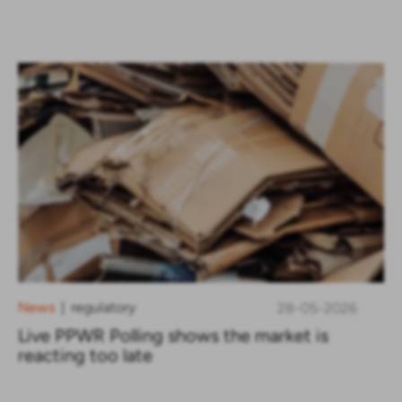
News
regulatory
28-05-2026
|
Live PPWR Polling shows the market is
reacting too late