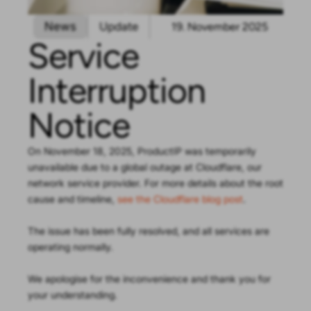
News
Update
19. November 2025
Service
Interruption
Notice
On November 18, 2025, ProductIP was temporarily
unavailable due to a global outage at Cloudflare, our
network service provider. For more details about the root
cause and timeline,
see the Cloudflare blog post
.
The issue has been fully resolved, and all services are
operating normally.
We apologise for the inconvenience and thank you for
your understanding.