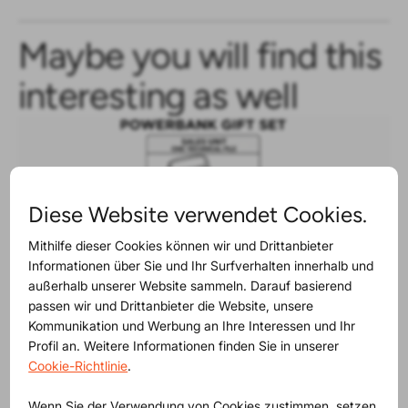
Maybe you will find this
interesting as well
Diese Website verwendet Cookies.
Mithilfe dieser Cookies können wir und Drittanbieter
Informationen über Sie und Ihr Surfverhalten innerhalb und
außerhalb unserer Website sammeln. Darauf basierend
passen wir und Drittanbieter die Website, unsere
Kommunikation und Werbung an Ihre Interessen und Ihr
Profil an. Weitere Informationen finden Sie in unserer
News
regulatory
23-07-2026
|
Cookie-Richtlinie
.
PPWR: Your business won’t wait. Neither
Wenn Sie der Verwendung von Cookies zustimmen, setzen