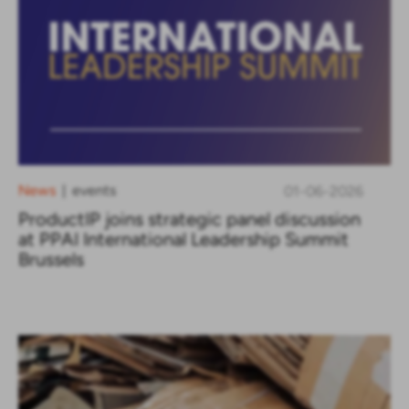
News
events
01-06-2026
|
ProductIP joins strategic panel discussion
at PPAI International Leadership Summit
Brussels