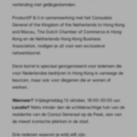
verbinding met gelijkgestemden.
ProductIP B.V.in samenwerking met het Consulate
General of the Kingdom of the Netherlands to Hong Kong
and Macau, The Dutch Chamber of Commerce in Hong
Kong en de Netherlands Hong Kong Business
Association, nodigen je uit voor een exclusieve
netwerkborrel.
Deze borrel is speciaal georganiseerd voor iedereen die
voor Nederlandse bedrijven in Hong Kong is vanwege de
beurzen, maar ook voor diegenen die er wonen of
werken.
Wanneer?
Vrijdagmiddag 13 oktober, 18:00-20:00 uur.
Locatie?
Niets minder dan de schilderachtige tuin van de
residentie van de Consul Generaal op de Peak, een van
de meest iconische plekken in de stad.
Drie redenen waarom je erbij wilt zijn: