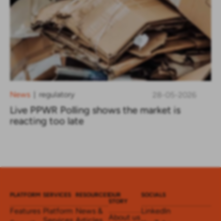
News
regulatory
28-05-2026
|
Live PPWR Polling shows the market is
reacting too late
PLATFORM
SERVICES
RESOURCES
OUR
SOCIALS
STORY
Features
Platform
News &
LinkedIn
About us
Services
Articles