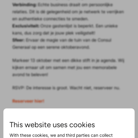
Verbinding:
Echte business draait om persoonlijke
relaties. Dit is dé gelegenheid om je netwerk te verrijken
en authentieke connecties te smeden.
Exclusiviteit:
Onze gastenlijst is beperkt. Een unieke
kans, dus zorg dat je jouw plek veiligstelt!
Sfeer:
Ervaar de magie van de tuin van de Consul
Generaal op een serene oktoberavond.
Markeer 13 oktober met een dikke stift in je agenda. Wij
kijken ernaar uit om samen met jou een memorabele
avond te beleven!
RSVP: De interesse is groot. Wacht niet, reserveer nu.
Reserveer hier!
This website uses cookies
With these cookies, we and third parties can collect