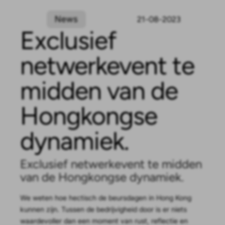
News
21-08-2023
Exclusief
netwerkevent te
midden van de
Hongkongse
dynamiek.
Exclusief netwerkevent te midden
van de Hongkongse dynamiek.
We weten hoe hectisch de beursdagen in Hong Kong
kunnen zijn. Tussen de bedrijvigheid door is er niets
waardevoller dan een moment van rust, reflectie en