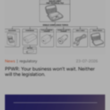
News
regulatory
23-07-2026
|
PPWR: Your business won’t wait. Neither
will the legislation.