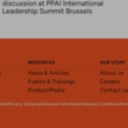
discussion at PPAI International
Leadership Summit Brussels
RESOURCES
OUR STORY
s
News & Articles
About us
Events & Trainings
Careers
ProductIPedia
Contact u
ement
Privacy Statement
General Information
General Conditions
Term