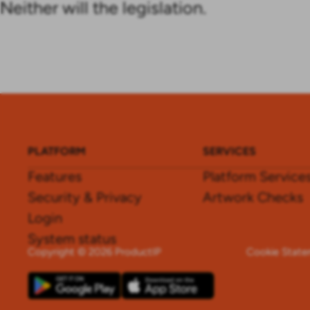
Neither will the legislation.
PLATFORM
SERVICES
Features
Platform Service
Security & Privacy
Artwork Checks
Login
System status
Copyright © 2026 ProductIP
Cookie Stat