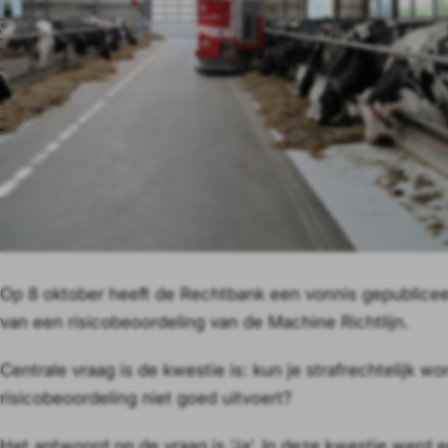
Op 8 oktober heeft de Rechtbank een vonnis gepublicee
van een risicobeoordeling van de Machine Richtlijn.
Centrale vraag is de kwestie is: kun je strafrechtelijk w
risicobeoordeling niet goed uitvoert?
Het antwoord op de vraag is ‘Ja’. In deze kwestie werd 