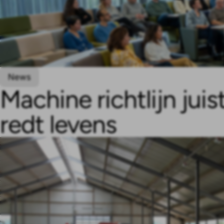
News
Machine richtlijn jui
redt levens