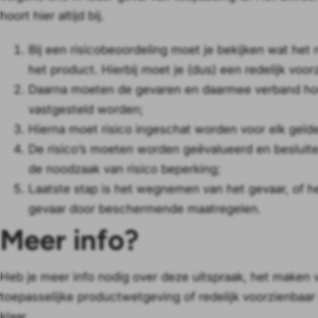
hoort hier altijd bij.
Bij een risicobeoordeling moet je bekijken wat het r
het product. Hierbij moet je (dus) een redelijk vo
Daarna moeten de gevaren en daarmee verband houd
vastgesteld worden;
Hierna moet risico ingeschat worden voor elk geïden
De risico’s moeten worden geëvalueerd en beslu
de noodzaak van risico beperking;
Laatste stap is het wegnemen van het gevaar, of he
gevaar door beschermende maatregelen.
Meer info?
Heb je meer info nodig over deze uitspraak, het maken 
toepasselijke productwetgeving of redelijk voorzienbaa
klaar.