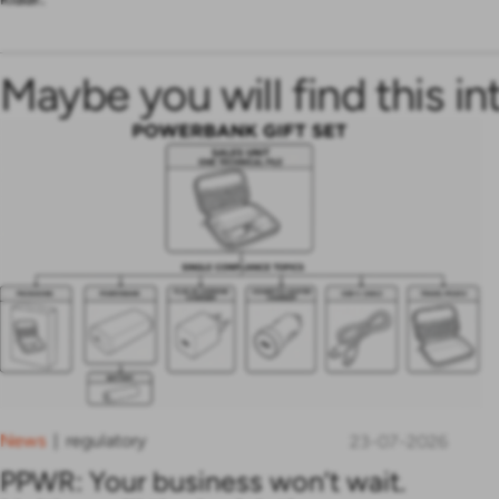
Maybe you will find this in
News
regulatory
|
23-07-2026
PPWR: Your business won’t wait.