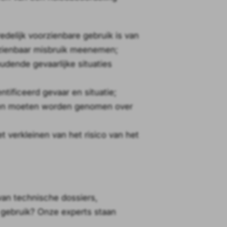
edelijk voorzienbare gebruik is van
orzienbaar misbruik meenemen;
ende gevaarlijke situaties
tificeerd gevaar en situatie;
iten moeten worden genomen over
t verkleinen van het risico van het
van technische dossiers,
r gebruik? Onze experts staan