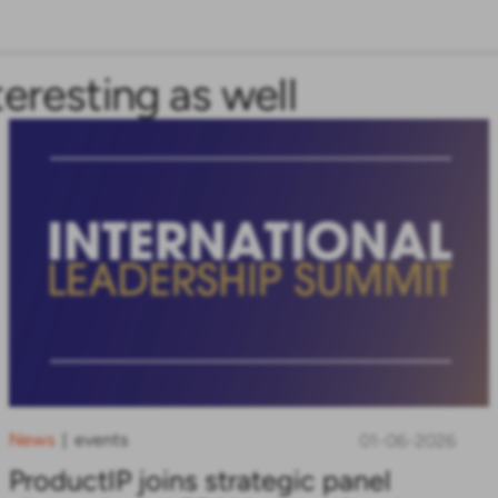
teresting as well
News
events
|
01-06-2026
ProductIP joins strategic panel