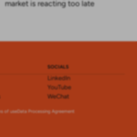
market is reacting too late
SOCIALS
LinkedIn
YouTube
s
WeChat
s of use
Data Processing Agreement