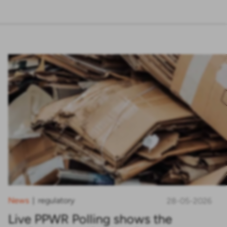
News
regulatory
|
28-05-2026
Live PPWR Polling shows the