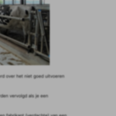
rd over het niet goed uitvoeren
orden vervolgd als je een
een fabrikant (verdachte) van een