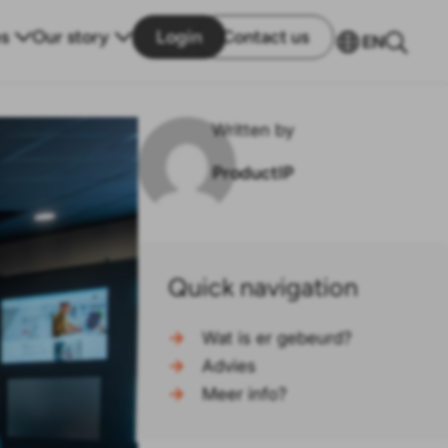
s
Our story
Login
Contact us
EN
Written by
ProductIP
Quick navigation
→
Wat is er gebeurd?
→
Advies
→
Meer info?